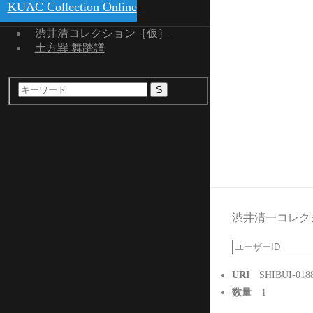
KUAC Collection Online
渋井清コレクション［仮］
土方巽 舞踏譜
S
渋井清一コレク
URI
SHIBUI-018
数量
1