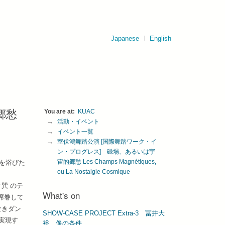
Japanese
English
郷愁
KUAC
活動・イベント
イベント一覧
室伏鴻舞踏公演 [国際舞踏ワーク・イ
ン・プログレス]　磁場、あるいは宇
宙的郷愁 Les Champs Magnétiques, 
賛を浴びた
ou La Nostalgie Cosmique
巽 のテ
What's on
を席巻して
なきダン
SHOW-CASE PROJECT Extra-3 冨井⼤
実現す
裕 像の条件