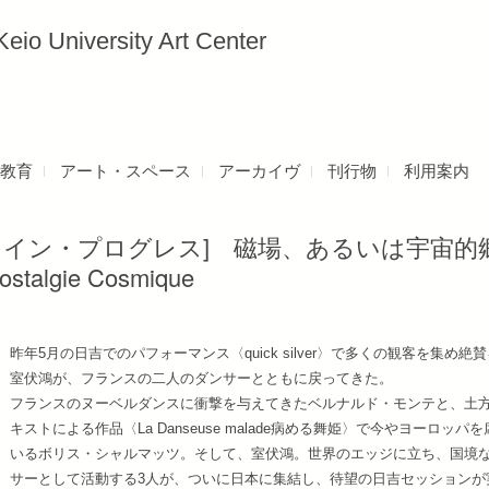
versity Art Center
教育
アート・スペース
アーカイヴ
刊行物
利用案内
・イン・プログレス] 磁場、あるいは宇宙的
ostalgie Cosmique
昨年5月の日吉でのパフォーマンス〈quick silver〉で多くの観客を集め絶
室伏鴻が、フランスの二人のダンサーとともに戻ってきた。
フランスのヌーベルダンスに衝撃を与えてきたベルナルド・モンテと、土方
キストによる作品〈La Danseuse malade病める舞姫〉で今やヨーロッパ
いるボリス・シャルマッツ。そして、室伏鴻。世界のエッジに立ち、国境
サーとして活動する3人が、ついに日本に集結し、待望の日吉セッションが