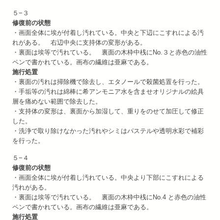
５−３
修復前の状態
・画面全体に埃が付着し汚れている。中央と下辺にこすれによる汚
れがある。 右辺中央に支持体の変形がある。
・裏面は埃等で汚れている。 裏面の木枠中桟にNo.３と赤色の油性
ペンで書かれている。画布の繊維は亜麻である。
施行処置
・裏面の汚れは掃除機で除去し、エタノールで殺菌処置を行った。
・手垢等の汚れは綿棒に希アンモニア水を含ませオリジナルの絵具
層を痛めない範囲で除去した。
・支持体の変形は、裏面から加湿して、重りをのせて加圧して修正
した。
・洗浄で取り除けなかった汚れやシミはパステルや透明水彩で補彩
を行った。
５−４
修復前の状態
・画面全体に埃が付着し汚れている。中央より下部にこすれによる
汚れがある。
・裏面は埃等で汚れている。 裏面の木枠中桟にNo.4 と赤色の油性
ペンで書かれている。画布の繊維は亜麻である。
施行処置