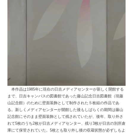
本作品は1985年に現在の日吉メディアセンターが新しく開館する
まで、日吉キャンパスの図書館であった藤山記念日吉図書館（現藤
山記念館）のために壁面装飾として制作された５枚組の作品であ
る。新しくメディアセンターが開館した後もしばらくの期間は藤山
記念館にそのまま壁面装飾として残されていたが、後年、取り外さ
れて5枚のうち2枚が日吉メディアセンター、残り3枚が日吉の別所倉
庫にて保管されていた。5枚とも取り外し後の収蔵状態が必ずしもよ