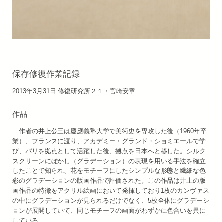
保存修復作業記録
2013年3月31日 修復研究所２１・宮崎安章
作品
作者の井上公三は慶應義塾大学で美術史を専攻した後（1960年卒
業）、フランスに渡り、アカデミー・グランド・ショミエールで学
び、パリを拠点として活躍した後、拠点を日本へと移した。シルク
スクリーンにぼかし（グラデーション）の表現を用いる手法を確立
したことで知られ、花をモチーフにしたシンプルな形態と繊細な色
彩のグラデーションの版画作品で評価された。この作品は井上の版
画作品の特徴をアクリル絵画において発揮しており1枚のカンヴァス
の中にグラデーションが見られるだけでなく、5枚全体にグラデーシ
ョンが展開していて、同じモチーフの画面がわずかに色合いを異に
している。