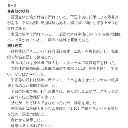
５−２
修復前の状態
・画面全体に埃が付着し汚れている。下辺中央に鉛筆による落書き
がある。下辺右側に破損箇所もある。鱗片状に細かな浮き上がりが
無数にある。
・裏面は埃等で汚れている。 裏面の木枠中桟にNo.２と赤色の油性
ペンで書かれている。 画布の繊維は亜麻である。
施行処置
・鱗片状に浮き上がった絵具層は膠水（1:10）を接着剤とし、電気
鏝で加温加圧して接着した。
・裏面の汚れは掃除機で除去し、エタノールで殺菌処置を行った。
・支持体の破損箇所は亜麻の繊維を膠水（1:10）を接着剤として使
い、かけはぎを行った。
・手垢等の汚れは綿棒に希アンモニア水を含ませオリジナルの絵具
層を痛めない範囲で除去した。
・下辺の鉛筆で書かれた落書きは、練り消しゴムやプラスチック消
し後ゴムなど数種類を使って
見たが、殆ど除去できなかったため、補彩を施した。
・剥落箇所は炭酸カルシウムを膠水（1:10）で練り合わせた充塡剤
を詰め、周囲の絵肌に
合わせて整形した。
・補彩は透明水彩で行った。