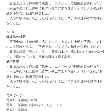
・裏面の汚れは掃除機で除去し、エタノールで殺菌処置を行った。
・手垢等の汚れは綿棒に希アンモニア水を含ませオリジナルの絵具
層を痛めない範囲で除去した。
・洗浄で取り除けなかった汚れやシミはパステルや透明水彩で補彩
を行った。
５−５
修復前の状態
・画面全体に埃が付着し汚れている。中央より上部と下辺にこすれ
による汚れがある。 下辺中央にゴキブリの幼生が付着している。
・裏面は埃等で汚れている。 裏面の木枠中桟にNo.５と赤色の油性
ペンで書かれている。画布の繊維は綿である。
施行処置
・裏面の汚れは掃除機で除去し、エタノールで殺菌処置を行った。
・手垢等の汚れは綿棒に希アンモニア水を含ませオリジナルの絵具
層を痛めない範囲で除去した。
・洗浄で取り除けなかった汚れやシミはパステルや透明水彩で補彩
を行った。
写真は左から
写真1：修復前の全図
写真2：修復前（枠から外したところ）
写真3：修復後