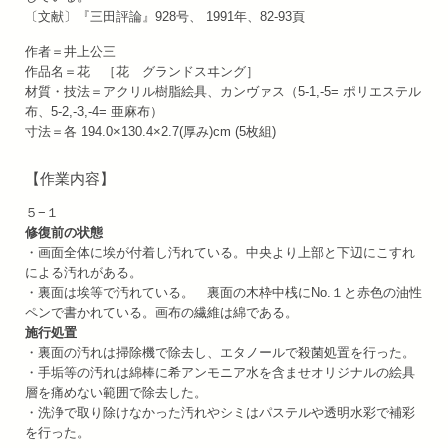
〔文献〕『三田評論』928号、 1991年、82-93頁
作者＝井上公三
作品名＝花 ［花 グランドスヰング］
材質・技法＝アクリル樹脂絵具、カンヴァス（5-1,-5= ポリエステル
布、5-2,-3,-4= 亜麻布）
寸法＝各 194.0×130.4×2.7(厚み)cm (5枚組)
【作業内容】
５−１
修復前の状態
・画面全体に埃が付着し汚れている。中央より上部と下辺にこすれ
による汚れがある。
・裏面は埃等で汚れている。 裏面の木枠中桟にNo.１と赤色の油性
ペンで書かれている。画布の繊維は綿である。
施行処置
・裏面の汚れは掃除機で除去し、エタノールで殺菌処置を行った。
・手垢等の汚れは綿棒に希アンモニア水を含ませオリジナルの絵具
層を痛めない範囲で除去した。
・洗浄で取り除けなかった汚れやシミはパステルや透明水彩で補彩
を行った。