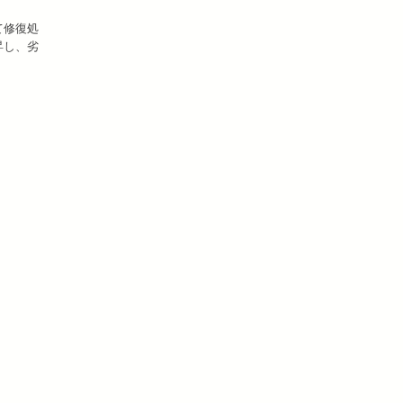
て修復処
昇し、劣