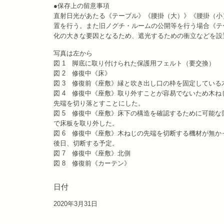
●保存上の留意事項
直射日光があたる《テーブル》《腰掛（大）》《腰掛（小
置を行う。また旧ノグチ・ルームの公開等を行う場合《テ
化の大きな要因となるため、遮光するための衝立などを設
写真は左から
図 1 脚底に取り付けられた保護用フェルト（要交換）
図 2 修復中《床》
図 3 修復前《座敷》縁と吹き出し口の枠を固定してい
図 4 修復中《座敷》取り外すことが容易でないため木ね
先端を切り落とすことにした。
図 5 修復中《座敷》床下の構造を確認するために可能な
で床板を取り外した。
図 6 修復中《座敷》木ねじの先端を切断する機材が無
後日、切断する予定。
図 7 修復中《座敷》北側
図 8 修復前《カーテン》
日付
2020年3月31日