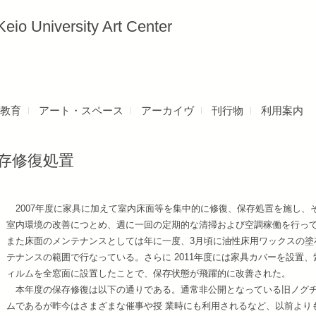
versity Art Center
教育
アート・スペース
アーカイヴ
刊行物
利用案内
存修復処置
2007年度に家具に加えて室内床面等を集中的に修復、保存処置を施し、
室内環境の改善につとめ、週に一回の定期的な清掃および空調稼働を行っ
また床面のメンテナンスとしては年に一度、3月頃に油性床用ワックスの塗
テナンスの範囲で行なっている。さらに 2011年度には家具カバーを設置、
ィルムを全窓面に設置したことで、保存状態が飛躍的に改善された。
本年度の保存修復は以下の通りである。通常非公開となっている旧ノグ
ムであるが昨今はさまざまな催事や授 業時にも利用されるなど、以前より