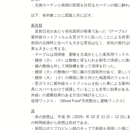
・北側カーテンと南側の部屋を仕切るカーテンの裾に解れ
以下、各対象ごとに図版と共に記す。
家具類
直射日光があたり劣化箇所が顕著であった《テーブル》
紫外線カットフィルムを窓ガラスに貼ったことによる有害
前回の点検時と比べても大きな変化はなく、劣化の進行は
果も大きいと考える。
・テーブルは清掃後、蜜蝋を主成分とした家具用ワックス
・腰掛（大）（小）は敷物と背もたれを刷毛で清掃した後
・籐の敷物も外して掃除機を使って清掃を行った。
・腰掛（大）の敷物の一部に籐の欠損箇所があり、新しい
・腰掛（大）（小）の脚底に取り付けた保護用のフェルト
・窓ガラスに紫外線カットフィルムを貼った事による紫外
具にカバーをかけて保護していることも非常に効果がある
外線）の遮断効果のある方法の検討をしたい。
使用ワックス：《Wood Food”天然艶出し蜜蝋ワックス》
床
・床の状態は、平成 30（2018）年 10 月 11 日～
の時間経過から状態は良好である。
・床部はポリプロピレン紙のモップで表面を清掃した後に