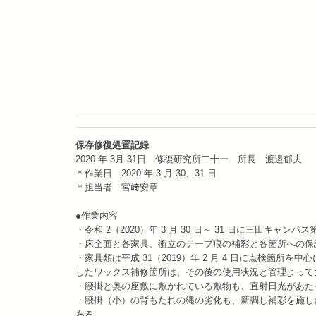
保存修復処置記録
2020 年 3月 31日 修復研究所二十一 所長 渡邉郁夫
＊作業日 2020 年 3 月 30、31 日
＊担当者 宮﨑安章
●作業内容
・令和 2（2020）年 3 月 30 日～ 31 日に三田キ
・床全面と各家具、衝立のテープ痕の補彩と各箇所への保
・家具類は平成 31（2019）年 2 月 4 日に点検箇所を中心
したワックス補修箇所は、その後の使用状況と管理よって
・腰掛と奥の座敷に敷かれている敷物も、直射日光があた
・腰掛（小）の背もたれの縄の劣化も、新調し補彩を施し
ある。