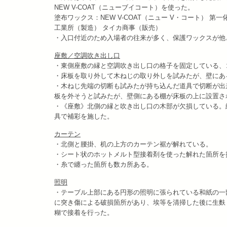
NEW V-COAT（ニューブイコート）を使った。
塗布ワックス：NEW V-COAT（ニュー V・コート） 第一
工業所（製造） タイカ商事（販売）
・入口付近のため入場者の往来が多く、保護ワックスが他
座敷／空調吹き出し口
・東側座敷の縁と空調吹き出し口の格子を固定している、コー
・床板を取り外して木ねじの取り外しを試みたが、壁にあ
・木ねじ先端の切断も試みたが持ち込んだ道具で切断が出
板を外そうと試みたが、壁側にある棚が床板の上に設置さ
・《座敷》北側の縁と吹き出し口の木部が欠損している。
具で補彩を施した。
カーテン
・北側と腰掛、机の上方のカーテン裾が解れている。
・シート状のホットメルト型接着剤を使った解れた箇所を
・糸で纏った箇所も数カ所ある。
照明
・テーブル上部にある円形の照明に張られている和紙の一
に突き傷による破損箇所があり、埃等を清掃した後に生麩
糊で接着を行った。