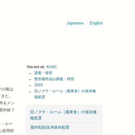
Japanese
English
KUAC
調査・研究
塾所蔵作品の調査・研究
2020
その後は
旧ノグチ・ルーム（萬來舎）の保存修
てきた。
復処置
布をメン
紫外線フ
旧ノグチ・ルーム（萬來舎）の保存修
復処置
チ・ルー
屋外彫刻洗浄保存処置
も使用頻