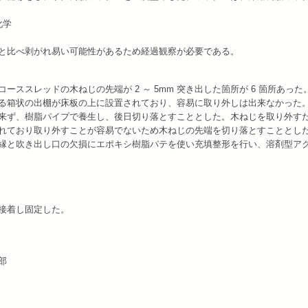
化学
と比べ剥がれ易い可能性があるため経過観察が必要である。
ススレッドの木ねじの先端が 2 ～ 5mm 突き出した箇所が 6 箇所あった
る箱状の出棚が床板の上に設置されており、容易に取り外しは出来なかった
来ず、樹脂パイプで養生し、後日切り落とすこととした。木ねじを取り外す
れており取り外すことが容易でないため木ねじの先端を切り落とすこととし
縁と吹き出し口の欠損にエポキシ樹脂パテを使い充填整形を行い、溶剤型ア
接着し固定した。
部