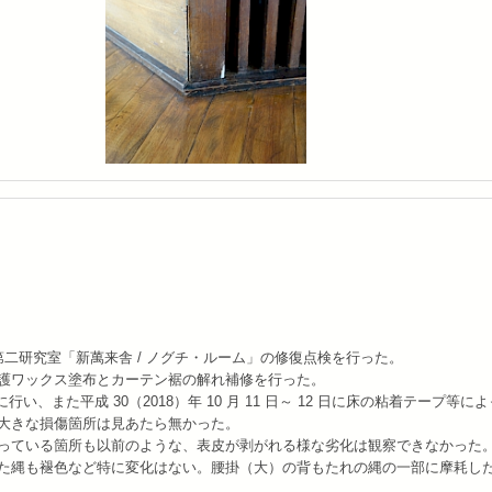
ャンパス第二研究室「新萬来舎 / ノグチ・ルーム」の修復点検を行った。
護ワックス塗布とカーテン裾の解れ補修を行った。
に行い、また平成 30（2018）年 10 月 11 日～ 12 日に床の粘着テープ等に
大きな損傷箇所は見あたら無かった。
っている箇所も以前のような、表皮が剥がれる様な劣化は観察できなかった
た縄も褪色など特に変化はない。腰掛（大）の背もたれの縄の一部に摩耗し