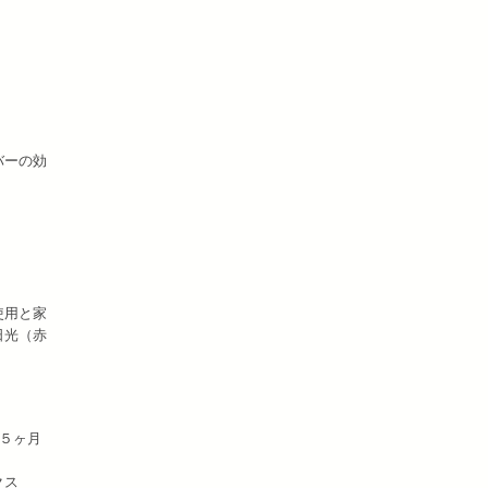
バーの効
使用と家
日光（赤
年５ヶ月
クス