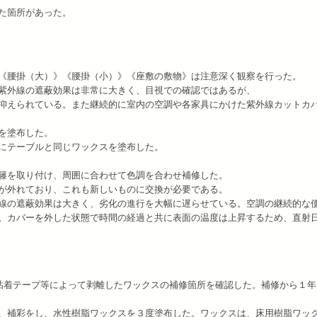
た箇所があった。
《腰掛（大）》《腰掛（小）》《座敷の敷物》は注意深く観察を行った。
紫外線の遮蔽効果は非常に大きく、目視での確認ではあるが、
抑えられている。また継続的に室内の空調や各家具にかけた紫外線カットカ
を塗布した。
にテーブルと同じワックスを塗布した。
籐を取り付け、周囲に合わせて色調を合わせ補修した。
が外れており、これも新しいものに交換が必要である。
線の遮蔽効果は大きく、劣化の進行を大幅に遅らせている。空調の継続的な
。カバーを外した状態で時間の経過と共に表面の温度は上昇するため、直射
 12 日に粘着テープ等によって剥離したワックスの補修箇所を確認した。補修から１
、補彩をし、水性樹脂ワックスを３度塗布した。ワックスは、床用樹脂ワッ