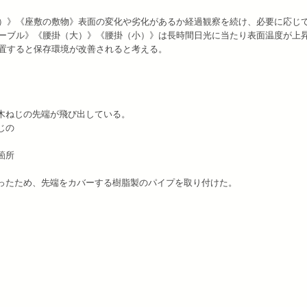
）》《座敷の敷物》表面の変化や劣化があるか経過観察を続け、必要に応じ
ーブル》《腰掛（大）》《腰掛（小）》は長時間日光に当たり表面温度が上
置すると保存環境が改善されると考える。
る木ねじの先端が飛び出している。
じの
箇所
かったため、先端をカバーする樹脂製のパイプを取り付けた。