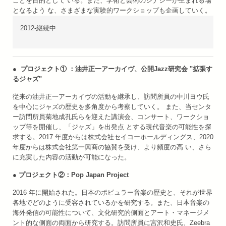
ことを目的として いる。また、学術と芸術のシナジーが生まれる場
となるよう な、さまざまな実験的ワークショップも企画していく。
2012-継続中
● プロジェクト① ：油井正一アーカイヴ、公開Jazz研究会 "拡張す
るジャズ"
従来の油井正一アーカイヴの活動を継承し、訪問所員の中川ヨウ氏
を中心にジャズの歴史を多角度から考察していく。 また、当センタ
ー訪問所員菊地成孔氏らを迎えた講演会、コンサート、ワークショ
ップ等を開催し、「ジャズ」を出発点 とする現代音楽の可能性を探
求する。2017 年度からは株式会社セイコーホールディングス、2020
年度からは株式会社第一興商の協賛を受け、より頻度の高 い、さら
に充実した内容の活動が可能になった。
● プロジェクト②：Pop Japan Project
2016 年に開始された。日本のポピュラー音楽の歴史と、それが世界
各地でどのように受容されているかを研究する。また、日本音楽の
海外発信の可能性について、文化研究的側面とアート・マネージメ
ント的な側面の両面から研究する。訪問所員に宮沢和史氏、Zeebra