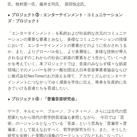
氏、牧村憲一氏、藤井丈司氏、 原田悦志氏。
● プロジェクト③：エンターテインメント・コミュニケーション
ズ・プロジェクト
「エンタータインメント」を私的および社会的な次元のコミュニケ
ーションの重要な要素とみなし、多様なコミュニケーションの現場
において、エンターテインメントの要素がどのように生かされうる
か、また、よりグローバル化し、より多層化し、多様な技術が導入
されるはずのこれからの社会に娯楽の要素をどう生かしていくべき
かを考えていく。本プロジェクトでは、音楽のみならず様々な娯楽
領域にそのメンバーを持つ一般社団法人日本音楽事業者協会ならび
に株式会社NexToneのお力添えを得て、アカデミズムがエンターテ
インメントにつながってゆく感覚を学生に伝え、将来を生産的に生
きていける若者たちを育成したい。
● プロジェクト④：「普遍音楽研究会」
ゲーテ、キルヒャー、ブルーノ、フィチィーノ、さらには古代の思
想家たちから現代の哲学的音楽論も参照しながら、 今日では「芸
術」の一ジャンルとなっている「音楽」という営為を「普遍学＝普
遍楽」として捉えなおすべく、哲学的探究を行う。また、そうした
研究を反映した実際の演奏のワークショップなどもおこなってい