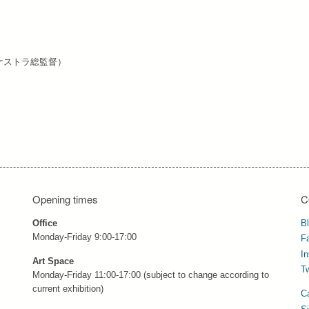
ケストラ総監督）
Opening times
C
Office
B
Monday-Friday 9:00-17:00
F
I
Art Space
Tw
Monday-Friday 11:00-17:00 (subject to change according to
current exhibition)
C