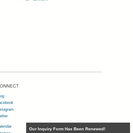
ONNECT
log
acebook
nstagram
itter
alendar
Our Inquiry Form Has Been Renewed!