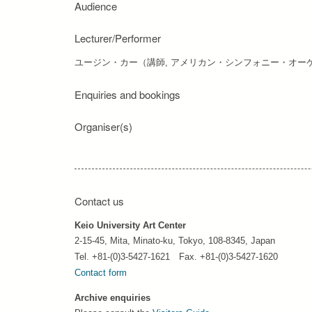
Audience
Lecturer/Performer
ユージン・カー（講師, アメリカン・シンフォニー・オー
Enquiries and bookings
Organiser(s)
Contact us
Keio University Art Center
2-15-45, Mita, Minato-ku, Tokyo, 108-8345, Japan
Tel. +81-(0)3-5427-1621 Fax. +81-(0)3-5427-1620
Contact form
Archive enquiries