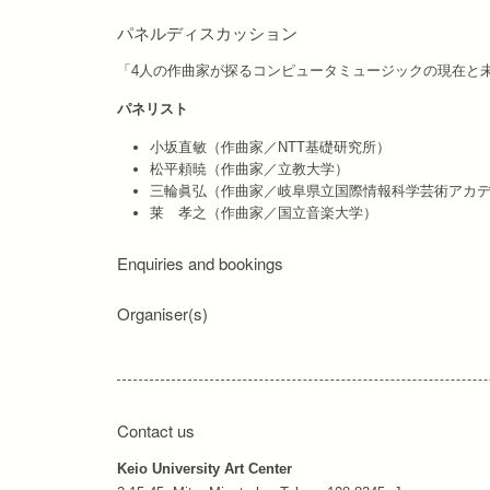
パネルディスカッション
「4人の作曲家が探るコンピュータミュージックの現在と
パネリスト
小坂直敏（作曲家／NTT基礎研究所）
松平頼暁（作曲家／立教大学）
三輪眞弘（作曲家／岐阜県立国際情報科学芸術アカ
莱 孝之（作曲家／国立音楽大学）
Enquiries and bookings
Organiser(s)
Contact us
Keio University Art Center