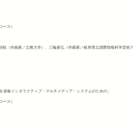
コース）
平頼暁（作曲家／立教大学）、三輪眞弘（作曲家／岐阜県立国際情報科学芸術
タを道板インタラクティブ・マルチメディア・システムのための」
コース）