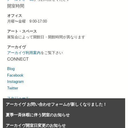
開室時間
オフィス
月曜〜金曜 9:00-17:00
アート・スペース
展覧会によって開館日・開館時間が異なります
アーカイヴ
アーカイヴ利用案内
をご覧下さい
CONNECT
Blog
Facebook
Instagram
Twitter
スケジュール
アーカイヴ お問い合わせフォームが新しくなりました！
サイトマップ
個人情報の取り扱い
夏季一斉休暇に伴う閉室のお知らせ
アーカイヴ開室日変更のお知らせ
© 1993-2026 慶應義塾大学アート・センター Keio University Art