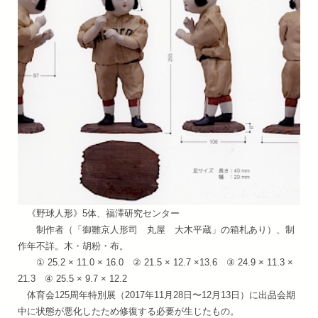
《野球人形》5体、福澤研究センター
制作者（「御雛京人形司 丸屋 大木平蔵」の箱札あり）、制
作年不詳。木・胡粉・布。
① 25.2 × 11.0 × 16.0 ② 21.5 × 12.7 ×13.6 ③ 24.9 × 11.3 ×
21.3 ④ 25.5 × 9.7 × 12.2
体育会125周年特別展（2017年11月28日〜12月13日）に出品会期
中に状態が悪化したため修復する必要が生じたもの。