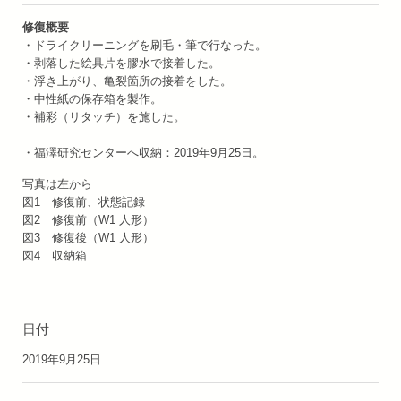
修復概要
・ドライクリーニングを刷毛・筆で行なった。
・剥落した絵具片を膠水で接着した。
・浮き上がり、亀裂箇所の接着をした。
・中性紙の保存箱を製作。
・補彩（リタッチ）を施した。
・福澤研究センターへ収納：2019年9月25日。
写真は左から
図1 修復前、状態記録
図2 修復前（W1 人形）
図3 修復後（W1 人形）
図4 収納箱
日付
2019年9月25日