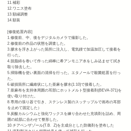
11.補彩
12.ワニス塗布
13.額縁調整
14.額装
[修復処置内容]
1.修復前、中、後をデジタルカメラで撮影した。
2.修復前の作品の状態を調査した。
3.膠水を浮き上がった箇所に注入し、電気鏝で加温加圧して接着を
行った。
4.脱脂綿を巻いて作った綿棒に希アンモニア水をしみ込ませて拭き
取り除去した。
5.掃除機を使い裏面の清掃を行った。エタノールで殺菌処置を行っ
た。
6.破損箇所に繊維状にした亜麻を膠水(1:10)で接着した。
7.亜麻布を支持体周囲の耳部にホットメルト型接着剤(BEVA-371)を
使い取り付けた。
8.専用の張り器で引き、ステンレス製のスッテップルで画布の耳部
を止めて固定した）
9.炭酸カルシウムと強化ワックスを練り合わせた充填剤を詰め、周
囲の絵肌に合わせて整形した。
10.チアベンザゾール(T.B. Z)を主成分とした防黴剤を塗布した