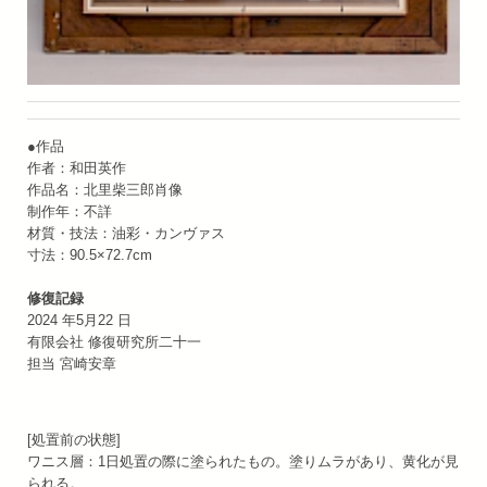
●作品
作者：和田英作
作品名：北里柴三郎肖像
制作年：不詳
材質・技法：油彩・カンヴァス
寸法：90.5×72.7cm
修復記録
2024 年5月22 日
有限会社 修復研究所二十一
担当 宮崎安章
[処置前の状態]
ワニス層：1日処置の際に塗られたもの。塗りムラがあり、黄化が見
られる。