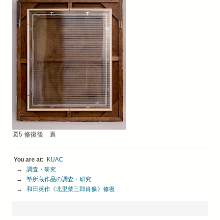
図5 修復後 裏
KUAC
調査・研究
塾所蔵作品の調査・研究
和田英作《北里柴三郎肖像》修復