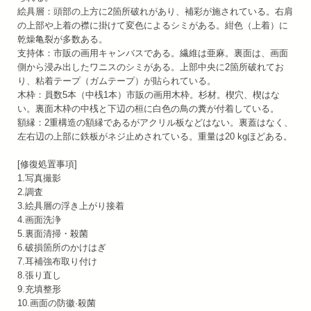
絵具層：頭部の上方に2箇所破れがあり、補彩が施されている。右肩
の上部や上着の襟に掛けて変色によるシミがある。紺色（上着）に
乾燥亀裂が多数ある。
支持体：市販の画用キャンバスである。繊維は亜麻。裏面は、画面
側から浸み出したワニスのシミがある。上部中央に2箇所破れてお
り、粘着テープ（ガムテープ）が貼られている。
木枠：員数5本（中桟1本）市販の画用木枠。杉材。楔穴、楔はな
い。裏面木枠の中桟と下辺の桓に白色の鳥の糞が付着している。
額縁：2重構造の額縁であるがアクリル板などはない。裏蓋はなく、
左右辺の上部に鉄板がネジ止めされている。重量は20 kgほどある。
[修復処置事項]
1.写真撮影
2.調査
3.絵具層の浮き上がり接着
4.画面洗浄
5.裏面清掃・殺菌
6.破損箇所のかけはぎ
7.耳補強布取り付け
8.張り直し
9.充填整形
10.画面の防徽·殺菌