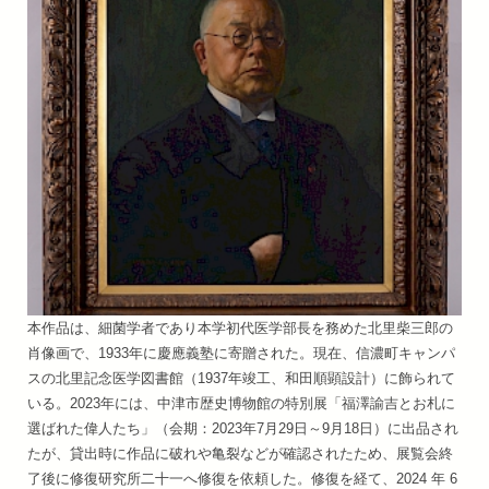
本作品は、細菌学者であり本学初代医学部長を務めた北里柴三郎の
肖像画で、1933年に慶應義塾に寄贈された。現在、信濃町キャンパ
スの北⾥記念医学図書館（1937年竣工、和田順顕設計）に飾られて
いる。2023年には、中津市歴史博物館の特別展「福澤諭吉とお札に
選ばれた偉人たち」（会期：2023年7月29日～9月18日）に出品され
たが、貸出時に作品に破れや亀裂などが確認されたため、展覧会終
了後に修復研究所二十一へ修復を依頼した。修復を経て、2024 年 6