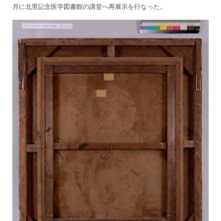
⽉に北⾥記念医学図書館の講堂へ再展⽰を⾏なった。