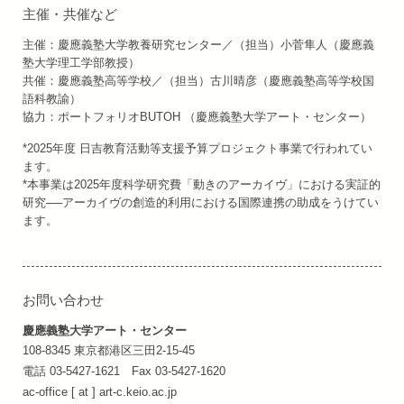
主催・共催など
主催：慶應義塾大学教養研究センター／（担当）小菅隼人（慶應義
塾大学理工学部教授）
共催：慶應義塾高等学校／（担当）古川晴彦（慶應義塾高等学校国
語科教諭）
協力：ポートフォリオBUTOH （慶應義塾大学アート・センター）
*2025年度 日吉教育活動等支援予算プロジェクト事業で行われてい
ます。
*本事業は2025年度科学研究費「動きのアーカイヴ」における実証的
研究──アーカイヴの創造的利用における国際連携の助成をうけてい
ます。
お問い合わせ
慶應義塾大学アート・センター
108-8345 東京都港区三田2-15-45
電話 03-5427-1621 Fax 03-5427-1620
ac-office [ at ] art-c.keio.ac.jp