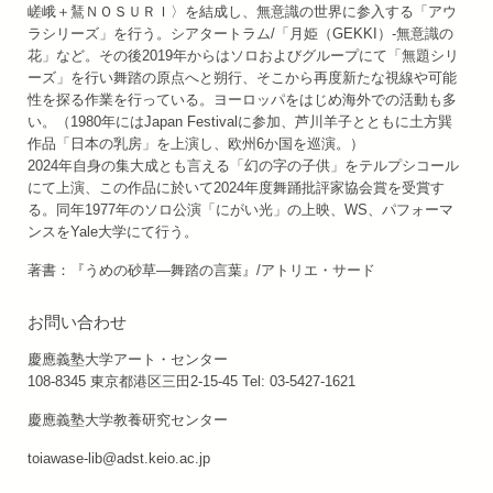
嵯峨＋鵟ＮＯＳＵＲＩ〉を結成し、無意識の世界に参入する「アウ
ラシリーズ」を行う。シアタートラム/「月姫（GEKKI）-無意識の
花」など。その後2019年からはソロおよびグループにて「無題シリ
ーズ」を行い舞踏の原点へと朔行、そこから再度新たな視線や可能
性を探る作業を行っている。ヨーロッパをはじめ海外での活動も多
い。（1980年にはJapan Festivalに参加、芦川羊子とともに土方巽
作品「日本の乳房」を上演し、欧州6か国を巡演。）
2024年自身の集大成とも言える「幻の字の子供」をテルプシコール
にて上演、この作品に於いて2024年度舞踊批評家協会賞を受賞す
る。同年1977年のソロ公演「にがい光」の上映、WS、パフォーマ
ンスをYale大学にて行う。
著書：『うめの砂草―舞踏の言葉』/アトリエ・サード
お問い合わせ
慶應義塾大学アート・センター
108-8345 東京都港区三田2-15-45 Tel: 03-5427-1621
慶應義塾大学教養研究センター
toiawase-lib@adst.keio.ac.jp