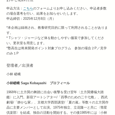
申込方法：
こちら
のフォームよりお申し込みください。申込者多数
の場合選考を行い、結果をお知らせいたします。
申込締切：2025年12月8日（月）
*本企画は録画され、教養研究目的に限って利用されることがありま
す。
* Tシャツ・ジャージなど体を動かしやすい服装で参加してくださ
い。更衣室を用意します。
*塾高生は将来開発ポイント対象プログラム 参加の場合２P／見学
のみ１P
登壇者／出演者
小林 嵯峨
小林嵯峨 Saga Kobayashi
プロフィール
1968年に土方巽の舞踏に出会い衝撃を受け翌年〈土方巽燔犠大踏
鑑〉に入門。新宿アートシアター/「四季のための二十七晩」、西武
劇場/「静かな家」、京都大学西部講堂/「夏の嵐」等数々の土方巽作
品に主要メンバーとして出演。1975年独立、立花隆一と共に〈彗星
倶楽部〉を結成、独自の活動を開始する。その後1985年には〈小林