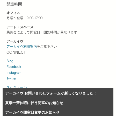
開室時間
オフィス
月曜〜金曜 9:00-17:00
アート・スペース
展覧会によって開館日・開館時間が異なります
アーカイヴ
アーカイヴ利用案内
をご覧下さい
CONNECT
Blog
Facebook
Instagram
Twitter
スケジュール
アーカイヴ お問い合わせフォームが新しくなりました！
サイトマップ
個人情報の取り扱い
夏季一斉休暇に伴う閉室のお知らせ
アーカイヴ開室日変更のお知らせ
© 1993-2026 慶應義塾大学アート・センター Keio University Art