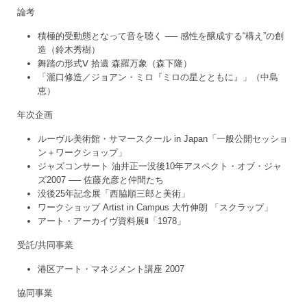
論考
積極的受動態となって音を聴く ── 感性を醸成する“構え”の創
造（鈴木秀樹）
舞踏の形式Ⅴ 拾遺 森羅万象（森下隆）
「瀧口修造／ジョアン・ミロ『ミロの星とともに』」（中島
恵）
年次企画
ルーヴル美術館・サマースクール in Japan「一般公開セッショ
ン＋ワークショップ」
ジャズコンサート 油井正一没後10年アスペクト・オブ・ジャ
ズ2007 ── 佐藤允彦と仲間たち
没後25年記念展「西脇順三郎と美術」
ワークショップ Artist in Campus 大竹伸朗 「スクラップ」
アート・アーカイヴ資料展Ⅱ「1978」
受託/共同事業
港区アート・マネジメント講座 2007
協同事業