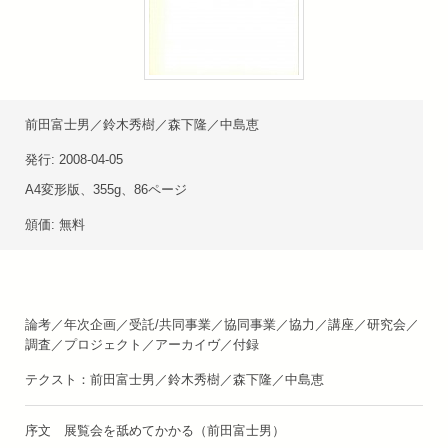
前田富士男／鈴木秀樹／森下隆／中島恵
発行: 2008-04-05
A4変形版、355g、86ページ
頒価: 無料
論考／年次企画／受託/共同事業／協同事業／協力／講座／研究会／
調査／プロジェクト／アーカイヴ／付録
テクスト：前田富士男／鈴木秀樹／森下隆／中島恵
序文 展覧会を舐めてかかる（前田富士男）