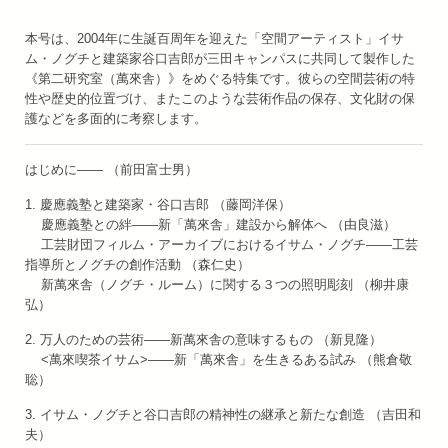
本号は、2004年に生誕百周年を迎えた「空間アーティスト」イサ
ム・ノグチと建築家谷口吉郎が三田キャンパスに共同して製作した
《第二研究室（萬來舎）》をめぐる特集です。彼らの空間芸術の特
性や歴史的位置づけ、またこのような芸術作品の保存、文化財の保
護などを多面的に考察します。
はじめに—— （前田富士男）
1. 慶應義塾と建築家・谷口吉郎 （藤岡洋保）
慶應義塾との絆——新「萬來舎」建設から解体へ （由良滋）
工芸財団フィルム・アーカイブにおけるイサム・ノグチ——工芸
指導所とノグチの創作活動 （森仁史）
新萬來舎（ノグチ・ルーム）に関する３つの照明彫刻 （柳井康
弘）
2. 万人のための芸術——新萬來舎の意味するもの （新見隆）
<萬來喫茶イサム>——新「萬來舎」を生きるある試み （熊倉敬
聡）
3. イサム・ノグチと谷口吉郎の精神性の継承と新たな創造 （吉田和
夫）