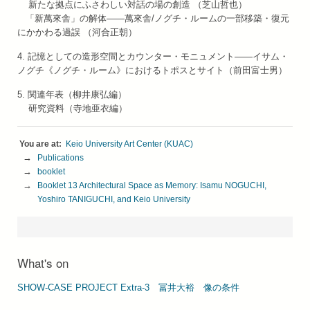
新たな拠点にふさわしい対話の場の創造 （芝山哲也）
「新萬來舎」の解体——萬來舎/ノグチ・ルームの一部移築・復元
にかかわる過誤 （河合正朝）
4. 記憶としての造形空間とカウンター・モニュメント——イサム・
ノグチ《ノグチ・ルーム》におけるトポスとサイト（前田富士男）
5. 関連年表（柳井康弘編）
研究資料（寺地亜衣編）
Keio University Art Center (KUAC)
Publications
booklet
Booklet 13 Architectural Space as Memory: Isamu NOGUCHI, 
Yoshiro TANIGUCHI, and Keio University
What's on
SHOW-CASE PROJECT Extra-3 冨井⼤裕 像の条件