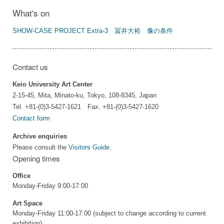
What's on
SHOW-CASE PROJECT Extra-3 冨井⼤裕 像の条件
Contact us
Keio University Art Center
2-15-45, Mita, Minato-ku, Tokyo, 108-8345, Japan
Tel. +81-(0)3-5427-1621 Fax. +81-(0)3-5427-1620
Contact form
Archive enquiries
Please consult the
Visitors Guide
.
Opening times
Office
Monday-Friday 9:00-17:00
Art Space
Monday-Friday 11:00-17:00 (subject to change according to current
exhibition)