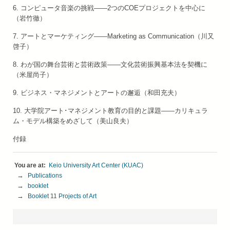
6. コンピュータ音楽の挑戦——2つのCOEプロジェクトを中心に
（岩竹徹）
7. アートとマーケティング——Marketing as Communication（川又
啓子）
8. わが国の舞台芸術と芸術政策——文化芸術振興基本法を契機に
（米屋尚子）
9. ビジネス・マネジメントとアートの邂逅（和田充夫）
10. 大学院アート･マネジメント教育の目的と課題——カリキュラ
ム・モデル構築をめざして（美山良夫）
付録
Keio University Art Center (KUAC)
Publications
booklet
Booklet 11 Projects of Art