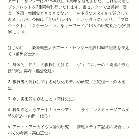
アート・センターは2003年秋に10周年を迎えました。これを記念し
ブックレットを2冊同時刊行いたします。当センターでは美術・音
楽・映画・舞踊などさまざまなアートを多様なスタイルで紹介して
きましたが、今回は「芸術とは何か」という原点にかえり、「プロ
ジェクト」「ロケーション」をキーワードに18人の研究者たちが“競
演”します。
はじめに——慶應義塾大学アート・センター開設10周年記念を迎え
て（前田富士男）
1. 身体的「知力」の復権に向けて——ヴィゴツキーの「発達の最近
接領域」再考（熊倉敬聡）
2. 歩行者の流れに関する可視化モデルの研究（三宅理一・鈴木拓
生）
3. 今、美術館を創ること（南條史生）
4. 科学館というアートミュージアム——サイエンスミュージアム変
革の試み（内田まほろ）
5. アート・アーカイヴズ論の研究——情報メディア記述の統合につ
いての考察（高山正也）