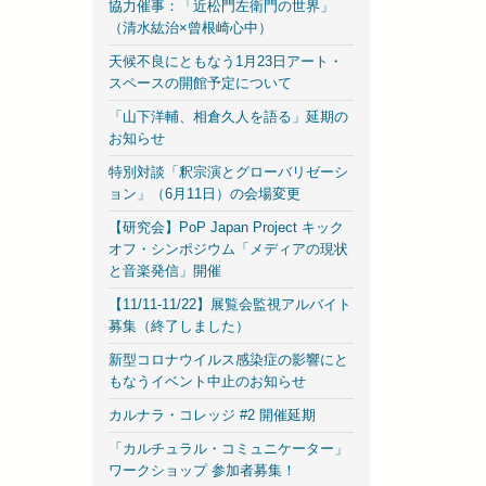
協力催事：「近松門左衛門の世界」
（清水紘治×曾根崎心中）
天候不良にともなう1月23日アート・
スペースの開館予定について
「山下洋輔、相倉久人を語る」延期の
お知らせ
特別対談「釈宗演とグローバリゼーシ
ョン」（6月11日）の会場変更
【研究会】PoP Japan Project キック
オフ・シンポジウム「メディアの現状
と音楽発信」開催
【11/11-11/22】展覧会監視アルバイト
募集（終了しました）
新型コロナウイルス感染症の影響にと
もなうイベント中止のお知らせ
カルナラ・コレッジ #2 開催延期
「カルチュラル・コミュニケーター」
ワークショップ 参加者募集！