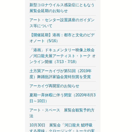
新型コロナウイルス感染症にともなう
展覧会延期のお知らせ
アート・センター設置講座のガイダン
ス等について
【開催延期】港画：都市と文化のビデ
オノート（5/16）
「港画」ドキュメンタリー映像上映会
／河口龍夫展アーティスト・トーク オ
ンライン開催（7/13・7/18）
土方巽アーカイヴが第51回（2019年
度）舞踊批評家協会賞特別賞を受賞
アーカイヴ再開室のお知らせ
夏期一斉休暇に伴う閉室（2020年8月3
日～10日）
アート・スペース 展覧会観覧予約方
法
10月30日 展覧会「河口龍夫 鰓呼吸
する視線」クロージング・トークの実