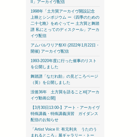
II」アーカイヴ配信
1998年「土方巽アーカイヴ開設記念
上映とシンポジウム ー《四季のための
二十七晩》をめぐって​​​​ー 土方巽と舞踏
譜 私にとってのディスクール」アーカ
イヴ配信
アムバルワリア祭XI (2022年1月22日・
開催) アーカイヴ配信
1993-2020年度に行った催事のリスト
を公開しました
舞踏譜「なだれ飴」の見どころページ
（英）を公開しました
没後36年 土方巽を語ることⅪ[アーカ
イヴ動画公開]
【3月30日13:00-】アート・アーカイヴ
特殊講義・特殊講義演習 ガイダンス
配信のお知らせ
「Artist Voice II: 有元利夫 うたのう
まれるところ」展ギャラリー・トー