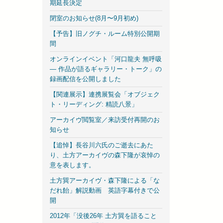
期延長決定
閉室のお知らせ(8月〜9月初め)
【予告】旧ノグチ・ルーム特別公開期
間
オンラインイベント「河口龍夫 無呼吸
— 作品が語るギャラリー・トーク」の
録画配信を公開しました
【関連展示】連携展覧会「オブジェク
ト・リーディング: 精読八景」
アーカイヴ閲覧室／来訪受付再開のお
知らせ
【追悼】長谷川六氏のご逝去にあた
り、土方アーカイヴの森下隆が哀悼の
意を表します。
土方巽アーカイヴ・森下隆による「な
だれ飴」解説動画 英語字幕付きで公
開
2012年「没後26年 土方巽を語ること