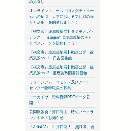
の見直し
オンライン・コース「旧ノグチ・ルー
ムへの招待：大学における文化財の保
存と活用」を開講しました！
【槇文彦と慶應義塾展】タテモノレゾ
ナンス Instagramに慶應義塾のキャ
ンパスシーンを投稿しよう！
【槇文彦と慶應義塾展】動画公開：建
築風景no. 1 日吉図書館
【槇文彦と慶應義塾展】動画公開：建
築風景no. 2 慶應義塾図書館新館
ミュージアム・コモンズ及びアート・
センター臨時職員の募集
アーカイヴ 資料目録PDFデータ公
開！！
公開座談会「河口龍夫 時のブーメラ
ン」中止のお知らせ
「Artist VoiceI: 河口龍夫 無呼吸」会